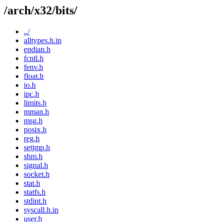
/arch/x32/bits/
../
alltypes.h.in
endian.h
fcntl.h
fenv.h
float.h
io.h
ipc.h
limits.h
mman.h
msg.h
posix.h
reg.h
setjmp.h
shm.h
signal.h
socket.h
stat.h
statfs.h
stdint.h
syscall.h.in
user.h