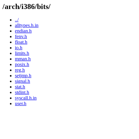
/arch/i386/bits/
../
alltypes.h.in
endian.h
fenv.h
float.h
io.h
limits.h
mman.h
posix.h
reg.h
setjmp.h
signal.h
stat.h
stdint.h
syscall.h.in
user.h